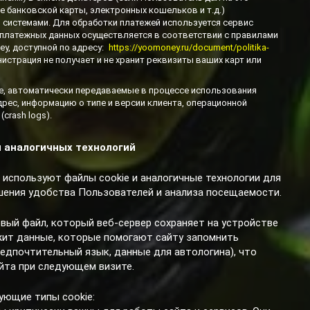
е банковской карты, электронных кошельков и т.д.)
системами. Для обработки платежей используется сервис
платежных данных осуществляется в соответствии с правилами
y, доступной по адресу:
https://yoomoney.ru/document/politika-
нистрация не получает и не хранит реквизиты ваших карт или
, автоматически передаваемые в процессе использования
адрес, информацию о типе и версии клиента, операционной
(crash logs).
и аналогичных технологий
ра используют файлы cookie и аналогичные технологии для
шения удобства Пользователей и анализа посещаемости.
вый файл, который веб-сервер сохраняет на устройстве
жит данные, которые помогают сайту запомнить
едпочтительный язык, данные для автологина), что
йта при следующем визите.
ующие типы cookie: