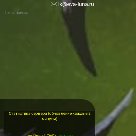
lk@eva-luna.ru
Статистика сервера (обновление каждые 2
минуты)
Lich King x1 (PVE) -
Активен