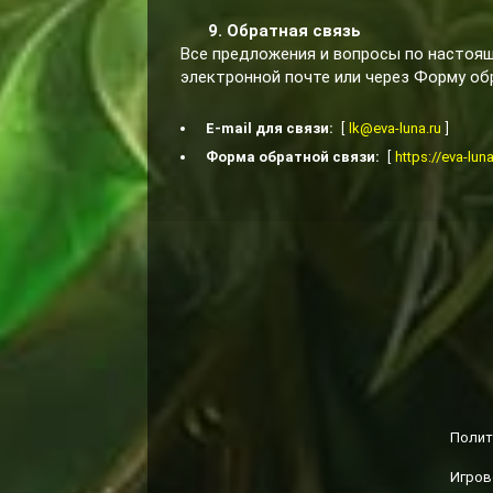
9. Обратная связь
Все предложения и вопросы по настоя
электронной почте или через Форму обр
E-mail для связи:
[
lk@eva-luna.ru
]
Форма обратной связи:
[
https://eva-lu
Полит
Игров