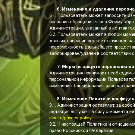
6. Изменение и удаление персон
6.1. Пользователь может запросить из
направив обращение через Форму обрат
Администрации, указанный в контактах
6.2. Пользователь может в любой моме
данных, направив соответствующее зая
невозможность дальнейшего предоставл
заблокирован/удален в соответствии с
7. Меры по защите персонально
Администрация принимает необходимые
персональной информации Пользователя
изменения, блокирования, распростране
8. Изменение Политики конфиде
8.1. Администрация оставляет за собо
редакция вступает в силу с момента ее
luna.ru/privacy-policy
8.2. К настоящей Политике и отношен
право Российской Федерации.