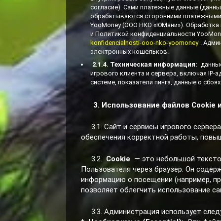
согласие). Сами платежные данные (данны
обрабатываются сторонними платежными 
YooMoney (ООО НКО «ЮМани»). Обработка 
и Политикой конфиденциальности YooMone
konfidencialnosti-ooo-nko-yoomoney
. Адми
электронных кошельков.
2.1.4. Техническая информация:
данные
игрового клиента и сервера, включая IP-
системе, показатели пинга, данные о сбоях 
3. Использование файлов Cookie 
3.1. Сайт и сервисы игрового серве
обеспечения корректной работы, повы
3.2.
Cookie
— это небольшой тексто
Пользователя через браузер. Он содер
информацию о посещении (например, пр
позволяет облегчить использование са
3.3. Администрация использует след