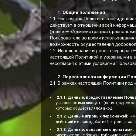
1. Общие положения
1.1. Настоящая Политика конфиденциа
действует в отношении всей информаци
(далее — «Администрация»), расположе
Пользователе во время использования и
возможность осуществления доброволь
1.2. Использование игрового сервера «
настоящей Политикой и указанными в н
несогласия с этими условиями Пользов
2. Персональная информация Пол
2.1. В рамках настоящей Политики под
2.1.1. Данные, предоставляемые Поль
уникальное имя аккаунта (логин), адрес эл
которых осуществлялся вход.
2.1.2. Данные игровых персонажей:
име
действий и взаимодействий, игровая валю
2.1.3. Данные, связанные с донатами:
внутриигровые бонусы, публичное имя (ни