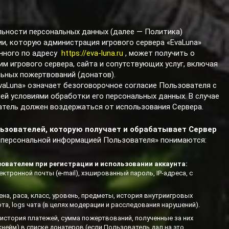
льности персональных данных (далее — Политика)
и, которую администрация игрового сервера «EvaLuna»
нного по адресу
https://eva-luna.ru
, может получить о
м игрового сервера, сайта и сопутствующих услуг, включая
ных пожертвований (донатов).
EvaLuna» означает безоговорочное согласие Пользователя с
ей условиями обработки его персональных данных. В случае
атель должен воздержаться от использования Сервера.
ьзователей, которую получает и обрабатывает Сервер
 «персональной информацией Пользователя» понимаются:
зователем при регистрации и использовании аккаунта:
ектронной почты (e-mail), хэшированный пароль, IP-адреса, с
на, раса, класс, уровень, предметы, история внутриигровых
та, logs чата (в целях модерации и расследования нарушений).
история платежей, сумма пожертвований, полученные за них
кнейм) в списке донатеров (если Пользователь дал на это