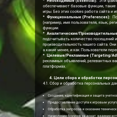
*
Необходимые (Essential):
Эти файлы
обеспечивают базовые функции, такие к
игры. Без этих cookies работа сайта и 
*
Функциональные (Preferences):
По
(например, имя пользователя, язык, ре
функции.
*
Аналитические/Производительные 
подсчитывать количество посещений и
производительность нашего сайта. Они
а какие менее, и как Пользователи пер
*
Целевые/Рекламные (Targeting/Adv
рекламных объявлений, релевантных ваш
платформах.
4. Цели сбора и обработки перс
4.1. Сбор и обработка персональных д
Создание, идентификация и защита учетно
Предоставление доступа к игровым услуг
Обработка запросов и оказание техничес
Начисление бонусов за донат, ведение ис