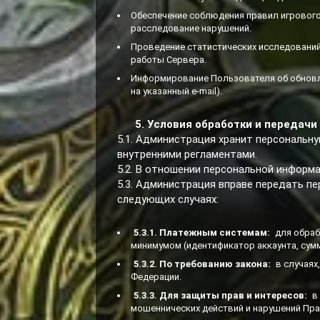
Обеспечение соблюдения правил игрового
расследование нарушений.
Проведение статистических исследований
работы Сервера.
Информирование Пользователя об обновле
на указанный e-mail).
5. Условия обработки и передач
5.1. Администрация хранит персональн
внутренними регламентами.
5.2. В отношении персональной информ
5.3. Администрация вправе передать 
следующих случаях:
5.3.1. Платежным системам:
для обраб
минимумом (идентификатор аккаунта, сумм
5.3.2. По требованию закона:
в случаях
Федерации.
5.3.3. Для защиты прав и интересов:
в
мошеннических действий и нарушений Пра