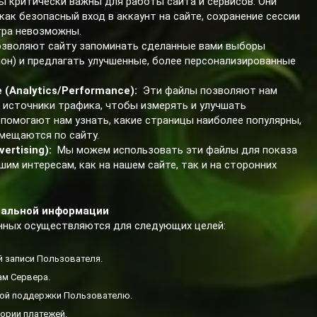
 критически важны для работы сайта и сервисов. Они
ак безопасный вход в аккаунт на сайте, сохранение сессии
игра невозможны.
зволяют сайту запоминать сделанные вами выборы
гион) и предлагать улучшенные, более персонализированные
(Analytics/Performance):
Эти файлы позволяют нам
 источники трафика, чтобы измерять и улучшать
 помогают нам узнать, какие страницы наиболее популярны,
емещаются по сайту.
ertising):
Мы можем использовать эти файлы для показа
им интересам, как на нашем сайте, так и на сторонних
ональной информации
анных осуществляются для следующих целей:
й записи Пользователя.
ам Сервера.
кой поддержки Пользователю.
тории платежей.