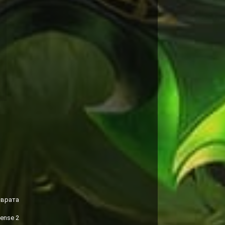
зврата
ense 2