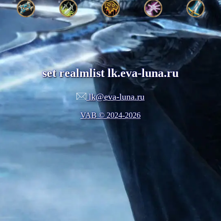
set realmlist lk.eva-luna.ru
lk@eva-luna.ru
VAB © 2024-2026