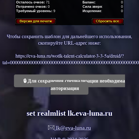
Осталось очков:
71
Баланс
:
0
Потрачено очков:
0
Сила зверя
:
0
Требуемый уровень:
9
Исцеление
:
0
Чтобы сохранить шаблон для дальнейшего использования,
скопируйте URL-адрес ниже:
https://eva-luna.ru/wotlk-talent-calculator-3-3-5a/druid/?
tal=
0000000000000000000000000000000000000000000000000000
🔒 Для сохранения специализации необходима
авторизация
set realmlist lk.eva-luna.ru
lk@eva-luna.ru