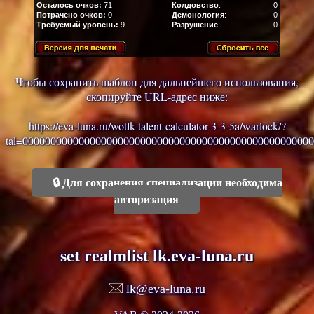
Осталось очков:
71
Колдовство
:
0
Потрачено очков:
0
Демонология
:
0
Требуемый уровень:
9
Разрушение
:
0
Чтобы сохранить шаблон для дальнейшего использования,
скопируйте URL-адрес ниже:
https://eva-luna.ru/wotlk-talent-calculator-3-3-5a/warlock/?
tal=
0000000000000000000000000000000000000000000000000000
🔒 Для сохранения специализации необходима
авторизация
set realmlist lk.eva-luna.ru
lk@eva-luna.ru