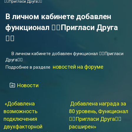
👉🏻Пригласи Друга👈🏻
В личном кабинете добавлен
функционал 👉🏻Пригласи Друга
👈🏻
В личном кабинете добавлен функционал 👉🏻Пригласи
Друга👈🏻
новостей на форуме
Подробнее в разделе
Новости
«Добавлена
Добавлена награда за
возможность
80 уровень, Функционал
подключения
👉🏻Пригласи Друга👈🏻
двухфакторной
расширен»