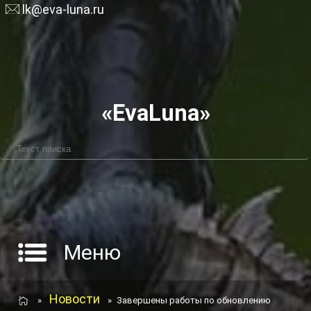
lk@eva-luna.ru
«EvaLuna»
Меню
Новости
»
»
Завершены работы по обновлению