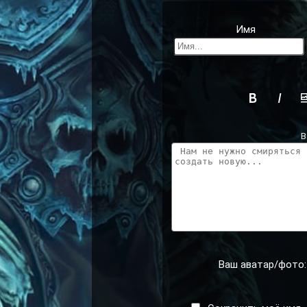
Имя
В
Ваш аватар/фото