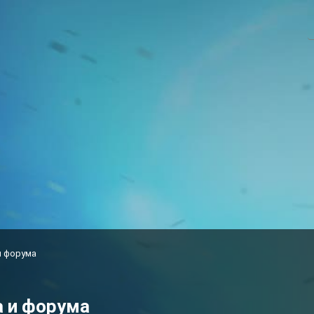
и форума
а и форума