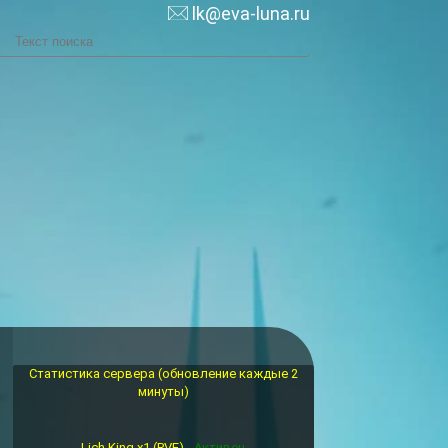
lk@eva-luna.ru
Статистика сервера (обновление каждые 2
минуты)
Lich King x1 (PVE) -
Активен