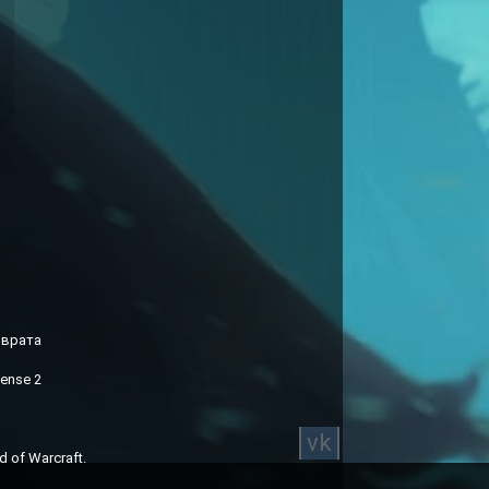
зврата
ense 2
vk
 of Warcraft.