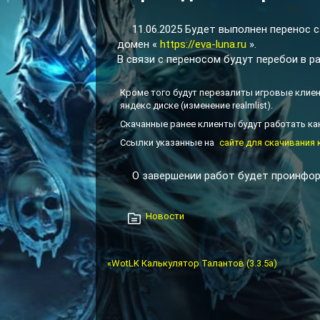
11.06.2025 Будет выполнен перенос 
домен «
https://eva-luna.ru
».
В связи с переносом будут перебои в р
Кроме того будут перезалиты игровые клиенты
яндекс диске (изменение realmlist).
Скачанные ранее клиенты будут работать как
Ссылки указанные на
сайте для скачивания 
О завершении работ будет проинфо
Новости
«WotLK Калькулятор Талантов (3.3.5a)