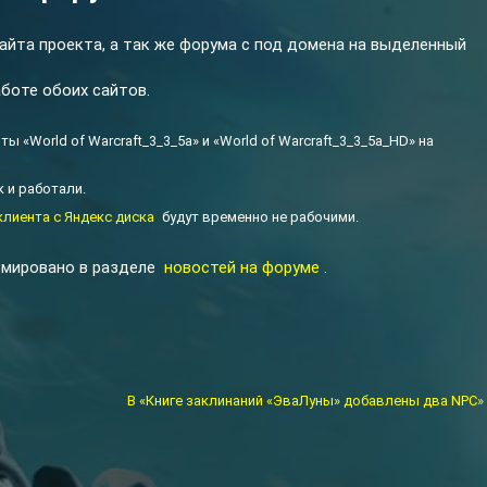
сайта проекта, а так же форума с под домена на выделенный
аботе обоих сайтов.
 «World of Warcraft_3_3_5a» и «World of Warcraft_3_3_5a_HD» на
 и работали.
клиента с Яндекс диска
будут временно не рабочими.
рмировано в разделе
новостей на форуме
.
В «Книге заклинаний «ЭваЛуны» добавлены два NPC»