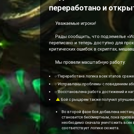
переработано и откры
Уважаемые игроки!
Рады сообщить, что подземелье «Исп
переписано и теперь доступно для про
критических ошибок в скриптах, меша
Мы провели масштабную работу:
✅Переработана логика всех этапов сражен
✅Исправлены проблемы с поведением аб
✅Восстановлена работа достижений и наг
⚠
Бой с рыцарем также получил улучшен
Во второй фазе боя добавлена нестан
становится бессмертным, пока призва
необходимо сначала уничтожить всех 
соответствует логике сюжета.