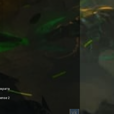
зврата
ense 2
vk