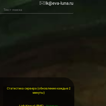
lk@eva-luna.ru
Статистика сервера (обновление каждые 2
минуты)
Lich King x1 (PVE) -
Активен