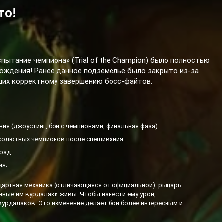
то!
ытание чемпиона» (Trial of the Champion) было полностью
хождения! Ранее данное подземелье было закрыто из-за
вших корректному завершению босс-файтов.
ия (джоустинг, бой с чемпионами, финальная фаза).
солютных чемпионов после спешивания.
рад.
ия:
дартная механика (отличающаяся от официальной): рыцарь
нные им вурдалаки живы. Чтобы нанести ему урон,
вурдалаков. Это изменение делает бой более интересным и