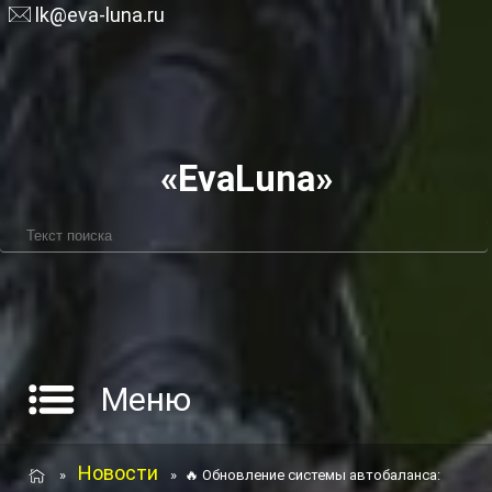
lk@eva-luna.ru
«EvaLuna»
Меню
Новости
»
»
🔥 Обновление системы автобаланса: