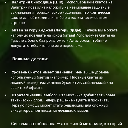
Валитрия Сноходица (ЦЛК):
Использование бинтов на
Валитрии позволит наложить на неё мощные защитные
заклинания и периодическое исцеление, что критически
важно для её выживания в бою с малым количеством
игроков.
Битва за гору Хиджал (Лагерь Орды):
Теперь вы можете
напрямую повлиять на исход битвы! Используйте бинты на
Тралле в бою с Каз`рогалом или Азгалором, чтобы не
допустить гибели ключевого персонажа.
Важные детали:
Уровень бинтов имеет значение:
Чем выше уровень
используемых бинтов (например, Плотные бинты из
ледяной ткани), тем сильнее будет итоговый лечащий или
защитный эффект.
Стратегический выбор:
Эта механика добавляет новый
тактический слой. Теперь решение изучить и прокачать
Первую помощь может стать решающим для сложных
энкаунтеров при нехватке лечащих классов.
Система автобаланса — это живой механизм, который